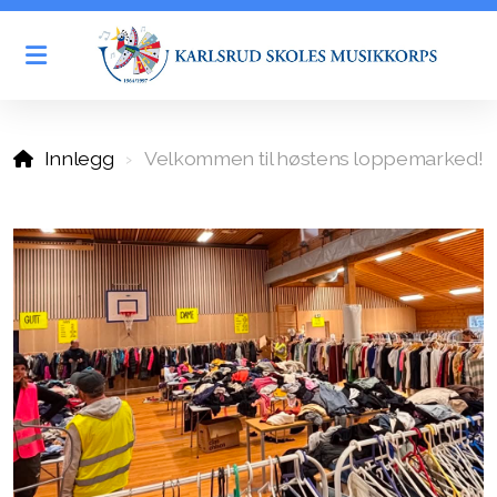
Historien vår
Innlegg
Velkommen til høstens loppemarked!
Generalforsamling
Styret
Spond - aktivitetskalender
Kalender
Øvinger og samspill