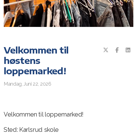
Konserter
Repertoar og noter
Instrumentinformasjon
Loppemarked
Velkommen til
Uniform
høstens
loppemarked!
Medaljer og stjerner
Ressursgrupper
Mandag, Juni 22, 2026
Dirigenter og instruktører
Korpsledere
Velkommen til loppemarked!
Sted: Karlsrud skole